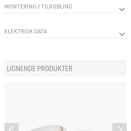
MONTERING / TILKOBLING
Må monteres i profil
No
ELEKTRISK DATA
Spenning [V]
24VDC
Isolasjonsklasse
3
Effekt [W/m]
19.2
LIGNENDE PRODUKTER