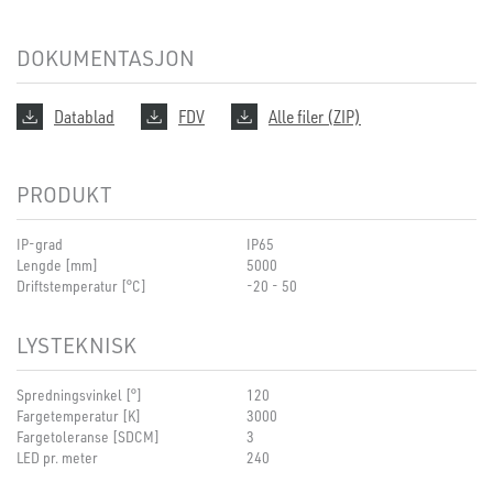
DOKUMENTASJON
Datablad
FDV
Alle filer (ZIP)
PRODUKT
IP-grad
IP65
Lengde [mm]
5000
Driftstemperatur [°C]
-20 - 50
LYSTEKNISK
Spredningsvinkel [°]
120
Fargetemperatur [K]
3000
Fargetoleranse [SDCM]
3
LED pr. meter
240