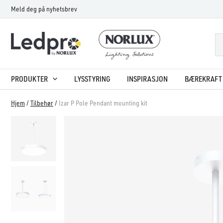
Hopp
Meld deg på nyhetsbrev
rett
til
innholdet
PRODUKTER
LYSSTYRING
INSPIRASJON
BÆREKRAFT 
Hjem
/
Tilbehør
/
Izar P Pole Pendant mounting kit