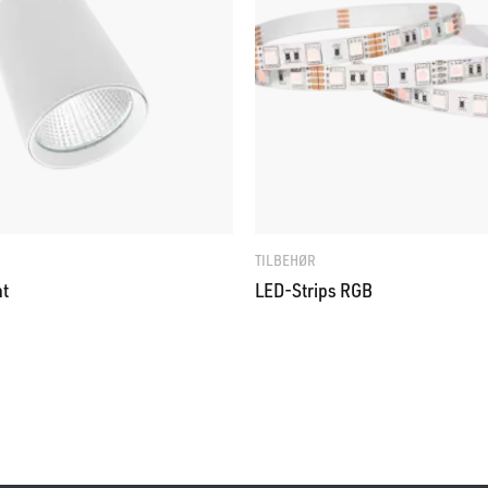
TILBEHØR
ht
LED-Strips RGB