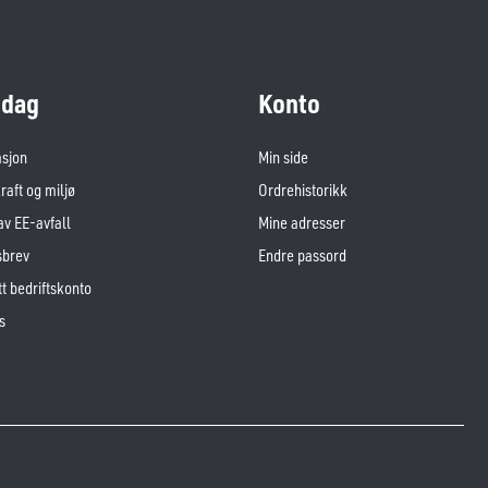
dag
Konto
asjon
Min side
aft og miljø
Ordrehistorikk
av EE-avfall
Mine adresser
sbrev
Endre passord
t bedriftskonto
s