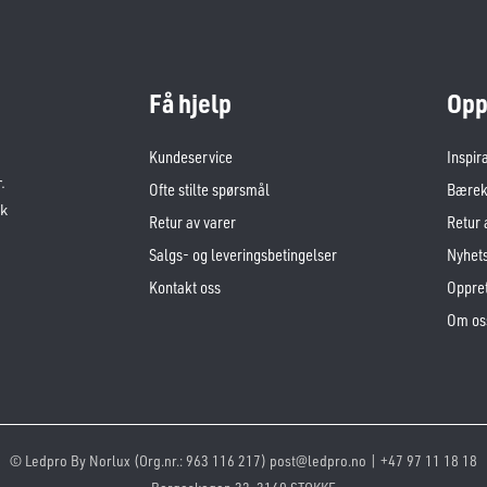
Få hjelp
Opp
Kundeservice
Inspir
.
Ofte stilte spørsmål
Bærekr
sk
Retur av varer
Retur 
Salgs- og leveringsbetingelser
Nyhet
Kontakt oss
Oppret
Om os
© Ledpro By Norlux (Org.nr.: 963 116 217) post@ledpro.no | +47 97 11 18 18