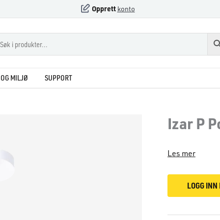
Opprett
konto
OG MILJØ
SUPPORT
Izar P 
Les mer
LOGG INN 