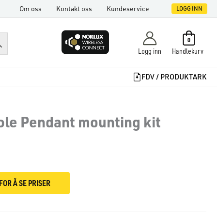
Om oss
Kontakt oss
Kundeservice
LOGG INN
0
Logg inn
Handlekurv
FDV / PRODUKTARK
Pole Pendant mounting kit
FOR Å SE PRISER