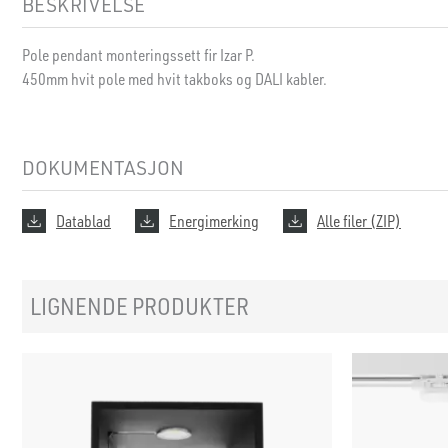
BESKRIVELSE
Pole pendant monteringssett fir Izar P.
450mm hvit pole med hvit takboks og DALI kabler.
DOKUMENTASJON
Datablad
Energimerking
Alle filer (ZIP)
LIGNENDE PRODUKTER