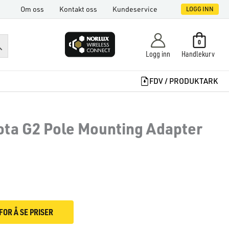
Om oss
Kontakt oss
Kundeservice
LOGG INN
0
Logg inn
Handlekurv
FDV / PRODUKTARK
Iota G2 Pole Mounting Adapter
FOR Å SE PRISER