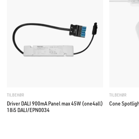
TILBEHØR
TILBEHØR
Driver DALI 900mA Panel max 45W (one4all)
Cone Spotlig
18i5 DALI/EPN0034