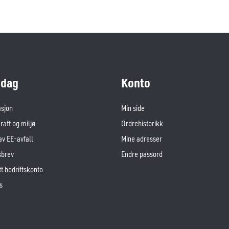
dag
Konto
asjon
Min side
aft og miljø
Ordrehistorikk
av EE-avfall
Mine adresser
sbrev
Endre passord
t bedriftskonto
s