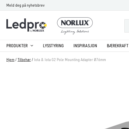
Hopp
Meld deg på nyhetsbrev
rett
til
innholdet
PRODUKTER
LYSSTYRING
INSPIRASJON
BÆREKRAFT 
Hjem
/
Tilbehør
/
Iota & Iota G2 Pole Mounting Adapter Ø76mm