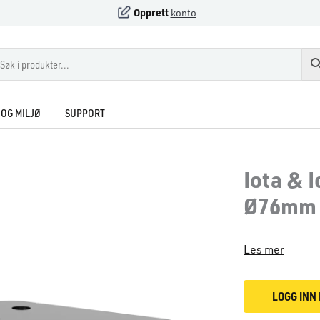
Opprett
konto
OG MILJØ
SUPPORT
Iota & 
Ø76mm
Les mer
LOGG INN 