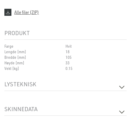
Alle filer (ZIP)
PRODUKT
Farge
Hvit
Lengde [mm]
18
Bredde [mm]
105
Høyde [mm]
33
Vekt [kg]
0.15
LYSTEKNISK
Dimbar
Nei
SKINNEDATA
Produkt
T-Feed Left Inside