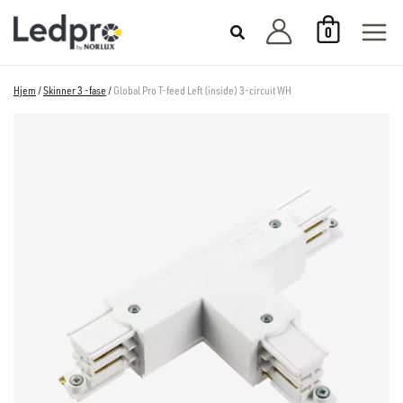
Hopp
0
rett
til
innholdet
Hjem
/
Skinner 3 -fase
/
Global Pro T-feed Left (inside) 3-circuit WH