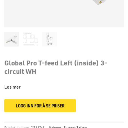
Global Pro T-feed Left (inside) 3-
circuit WH
Les mer
LOGG INN FOR Å SE PRISER
Produktnummer:
XTS37-3
Kategori:
Skinner 3 -fase