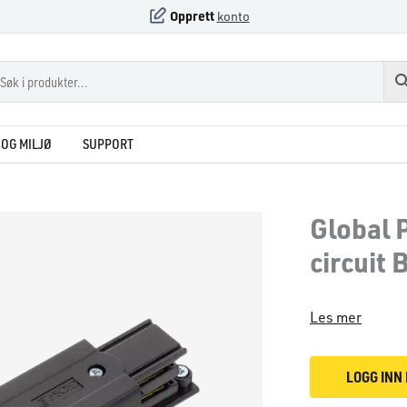
Opprett
konto
OG MILJØ
SUPPORT
Global P
circuit 
Les mer
LOGG INN 