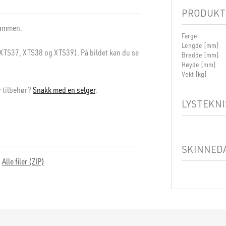
PRODUKT
 sammen.
Farge
Lengde [mm]
 XTS37, XTS38 og XTS39). På bildet kan du se
Bredde [mm]
Høyde [mm]
Vekt [kg]
v tilbehør?
Snakk med en selger
.
LYSTEKNI
Dimbar
SKINNED
Alle filer (ZIP)
Produkt