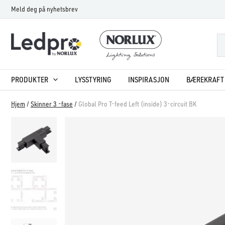
Hopp
Meld deg på nyhetsbrev
rett
til
innholdet
PRODUKTER
LYSSTYRING
INSPIRASJON
BÆREKRAFT 
Hjem
/
Skinner 3 -fase
/
Global Pro T-feed Left (inside) 3-circuit BK