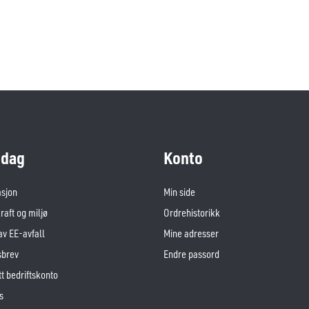
dag
Konto
asjon
Min side
aft og miljø
Ordrehistorikk
av EE-avfall
Mine adresser
sbrev
Endre passord
t bedriftskonto
s