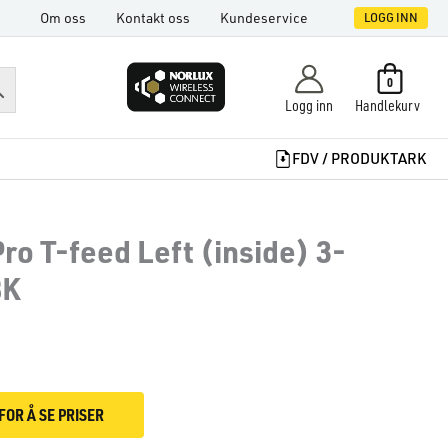
Om oss
Kontakt oss
Kundeservice
LOGG INN
0
Logg inn
Handlekurv
FDV / PRODUKTARK
ro T-feed Left (inside) 3-
BK
FOR Å SE PRISER