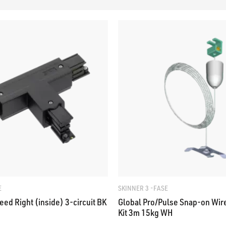
E
SKINNER 3 -FASE
eed Right (inside) 3-circuit BK
Global Pro/Pulse Snap-on Wir
Kit 3m 15kg WH