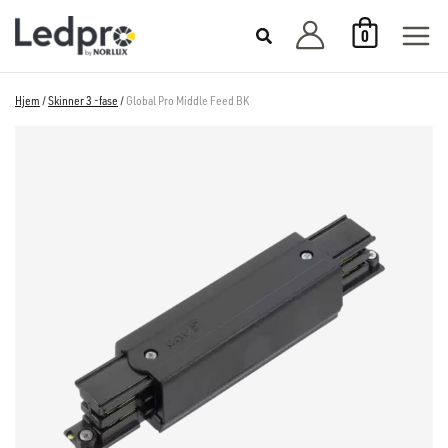
Hopp
0
rett
til
innholdet
Hjem
/
Skinner 3 -fase
/
Global Pro Middle Feed BK