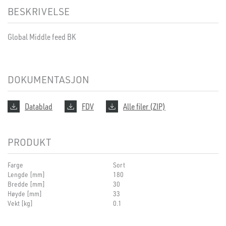
BESKRIVELSE
Global Middle feed BK
DOKUMENTASJON
Datablad
FDV
Alle filer (ZIP)
PRODUKT
Farge
Sort
Lengde [mm]
180
Bredde [mm]
30
Høyde [mm]
33
Vekt [kg]
0.1