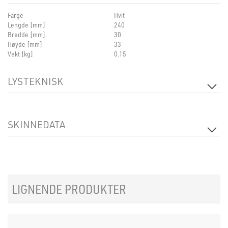
Farge
Hvit
Lengde [mm]
240
Bredde [mm]
30
Høyde [mm]
33
Vekt [kg]
0.15
LYSTEKNISK
Dimbar
Ja
SKINNEDATA
Produkt
Adjustable Corner Connector
LIGNENDE PRODUKTER