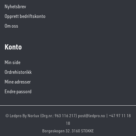
Nyhetsbrev
Opprett bedriftskonto
Om oss
Konto
Min side
Ordrehistorikk
Mine adresser
Endre passord
© Ledpro By Norlux (Org.nr.: 963 116 217) post@ledpro.no | +47 97 11 18
18
Borgeskogen 32. 3160 STOKKE