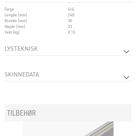
Farge
Grå
Lengde [mm]
240
Bredde [mm]
30
Høyde [mm]
33
Vekt [kg]
0.15
LYSTEKNISK
Dimbar
Ja
SKINNEDATA
Produkt
Adjustable Corner Connector
TILBEHØR