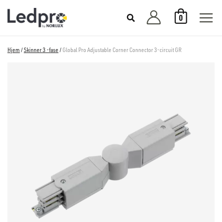
Hopp
0
rett
til
innholdet
Hjem
/
Skinner 3 -fase
/
Global Pro Adjustable Corner Connector 3-circuit GR