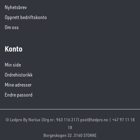
Nyhetsbrev
Opprett bedriftskonto
Om oss
Konto
Min side
Ordrehistorikk
Mine adresser
Endre passord
© Ledpro By Norlux (Org.nr.: 963 116 217) post@ledpro.no | +47 97 11 18
18
Borgeskogen 32. 3160 STOKKE