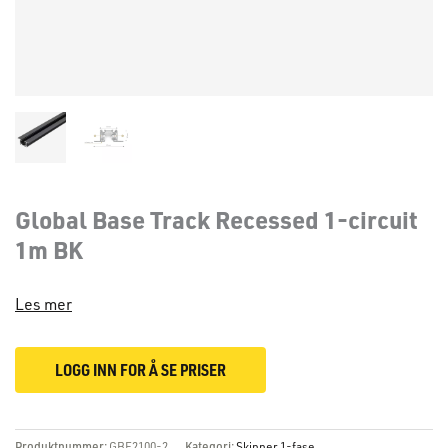
Global Base Track Recessed 1-circuit
1m BK
Les mer
LOGG INN FOR Å SE PRISER
Produktnummer:
GBF2100-2
Kategori:
Skinner 1-fase