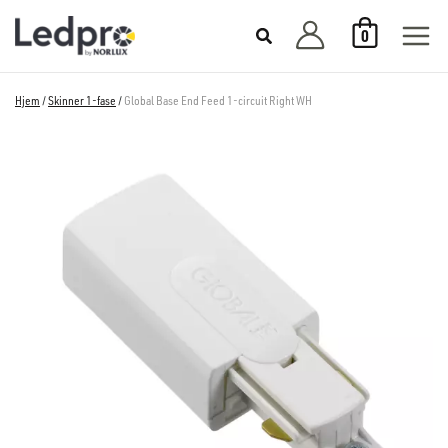
Hopp
0
rett
til
innholdet
Hjem
/
Skinner 1-fase
/
Global Base End Feed 1-circuit Right WH