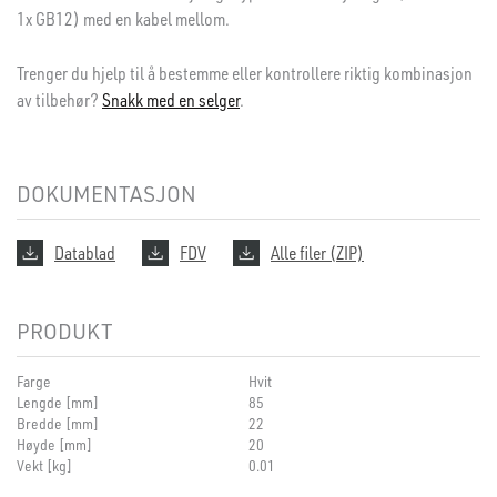
1x GB12) med en kabel mellom.
Trenger du hjelp til å bestemme eller kontrollere riktig kombinasjon
av tilbehør?
Snakk med en selger
.
DOKUMENTASJON
Datablad
FDV
Alle filer (ZIP)
PRODUKT
Farge
Hvit
Lengde [mm]
85
Bredde [mm]
22
Høyde [mm]
20
Vekt [kg]
0.01