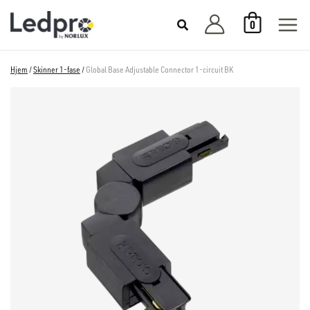
Hopp
0
rett
til
innholdet
Hjem
/
Skinner 1-fase
/
Global Base Adjustable Connector 1-circuit BK