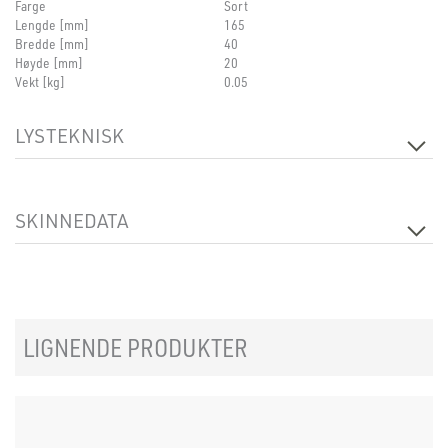
Farge
Sort
Lengde [mm]
165
Bredde [mm]
40
Høyde [mm]
20
Vekt [kg]
0.05
LYSTEKNISK
Dimbar
Nei
SKINNEDATA
Produkt
Adjustable Corner Connector
LIGNENDE PRODUKTER