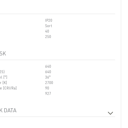
IP20
Sort
40
250
SK
640
25)
640
l [°]
36°
r [K]
2700
se [CRI/Ra]
90
927
K DATA
DALI