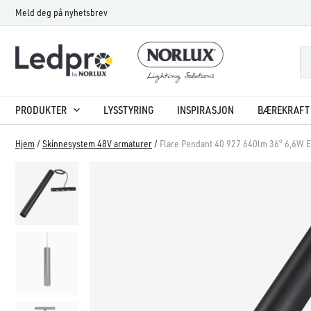
Hopp
Meld deg på nyhetsbrev
rett
til
innholdet
PRODUKTER
LYSSTYRING
INSPIRASJON
BÆREKRAFT 
Hjem
/
Skinnesystem 48V armaturer
/
Flare Pendant 40 927 640lm 36° 6,6W 