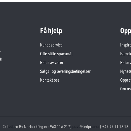
Få hjelp
Opp
Kundeservice
Inspir
.
Ofte stilte spørsmål
Bærekr
sk
Retur av varer
Retur 
Salgs- og leveringsbetingelser
Nyhet
Kontakt oss
Oppret
Om os
© Ledpro By Norlux (Org.nr.: 963 116 217) post@ledpro.no | +47 97 11 18 18