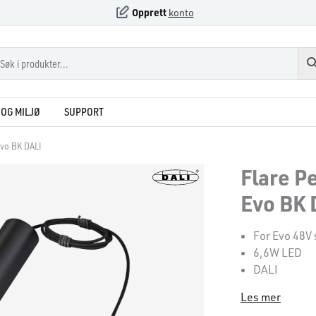
Opprett
konto
OG MILJØ
SUPPORT
Evo BK DALI
Flare P
Evo BK 
For Evo 48V
6,6W LED
DALI
Les mer