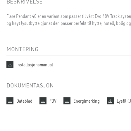
BESKRIVELSE
Flare Pendant 40 er en variant som passer til vårt Evo 48V Track syst
og høyt lysutbytte gjør at den passer perfekt til hytte, hotell, bolig o
MONTERING
Installasjonsmanual
DOKUMENTASJON
Datablad
FDV
Energimerking
Lysfil (.