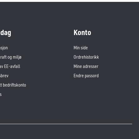
dag
Konto
asjon
Min side
aft og miljø
Ordrehistorikk
av EE-avfall
Mine adresser
sbrev
Endre passord
t bedriftskonto
s