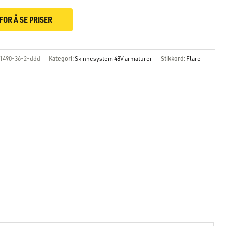
FOR Å SE PRISER
1490-36-2-ddd
Kategori:
Skinnesystem 48V armaturer
Stikkord:
Flare