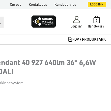
Om oss
Kontakt oss
Kundeservice
LOGG INN
0
Logg inn
Handlekurv
FDV / PRODUKTARK
endant 40 927 640lm 36° 6,6W
DALI
 skinnesystem