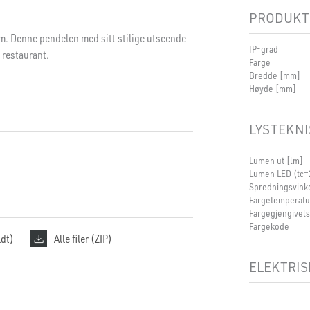
PRODUKT
em. Denne pendelen med sitt stilige utseende
IP-grad
g restaurant.
Farge
Bredde [mm]
Høyde [mm]
LYSTEKNI
Lumen ut [lm]
Lumen LED (tc=
Spredningsvinke
Fargetemperatu
Fargegjengivel
Fargekode
ldt)
Alle filer (ZIP)
ELEKTRIS
Dimmetype