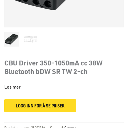
CBU Driver 350-1050mA cc 38W
Bluetooth bDW SR TW 2-ch
Les mer
LOGG INN FOR Å SE PRISER
Produktnummer:
28002584
Kategori:
Casambi