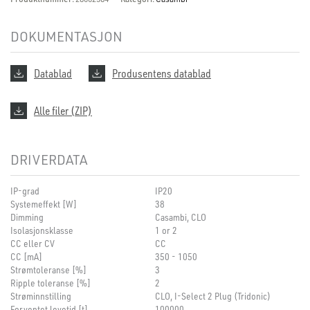
DOKUMENTASJON
Datablad
Produsentens datablad
Alle filer (ZIP)
DRIVERDATA
IP-grad
IP20
Systemeffekt [W]
38
Dimming
Casambi, CLO
Isolasjonsklasse
1 or 2
CC eller CV
CC
CC [mA]
350 - 1050
Strømtoleranse [%]
3
Ripple toleranse [%]
2
Strøminnstilling
CLO, I-Select 2 Plug (Tridonic)
Forventet levetid [t]
100000