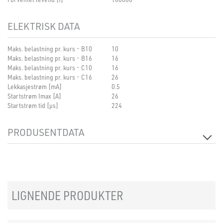
ELEKTRISK DATA
Maks. belastning pr. kurs - B10
10
Maks. belastning pr. kurs - B16
16
Maks. belastning pr. kurs - C10
16
Maks. belastning pr. kurs - C16
26
Lekkasjestrøm [mA]
0.5
Startstrøm Imax [A]
26
Startstrøm tid [µs]
224
PRODUSENTDATA
Produsent
Tridonic
Produsentens beskrivelse
LC 38W 350–1050mA bDW TW SR
PRE2
LIGNENDE PRODUKTER