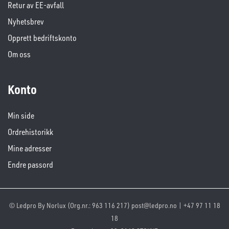
Retur av EE-avfall
Nyhetsbrev
Opprett bedriftskonto
Om oss
Konto
Min side
Ordrehistorikk
Mine adresser
Endre passord
© Ledpro By Norlux (Org.nr.: 963 116 217) post@ledpro.no | +47 97 11 18
18