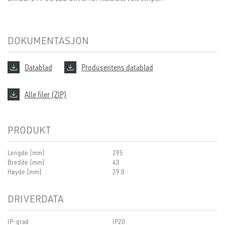
DOKUMENTASJON
Datablad
Produsentens datablad
Alle filer (ZIP)
PRODUKT
Lengde [mm]
295
Bredde [mm]
43
Høyde [mm]
29.8
DRIVERDATA
IP-grad
IP20