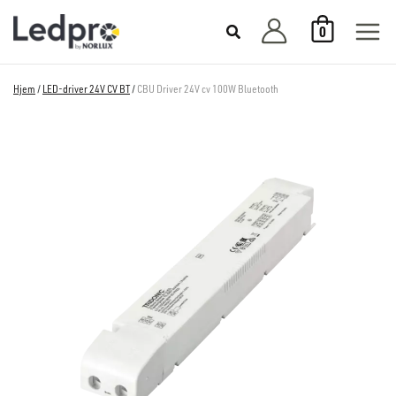
Hopp
0
rett
til
innholdet
Hjem
/
LED-driver 24V CV BT
/
CBU Driver 24V cv 100W Bluetooth