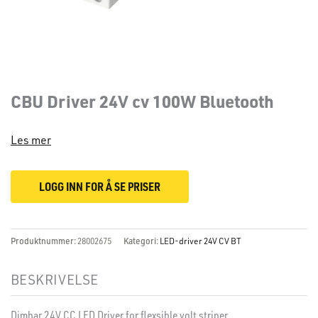
CBU Driver 24V cv 100W Bluetooth
Les mer
LOGG INN FOR Å SE PRISER
Produktnummer:
28002675
Kategori:
LED-driver 24V CV BT
BESKRIVELSE
Dimbar 24V CC LED Driver for flexsible volt striper.