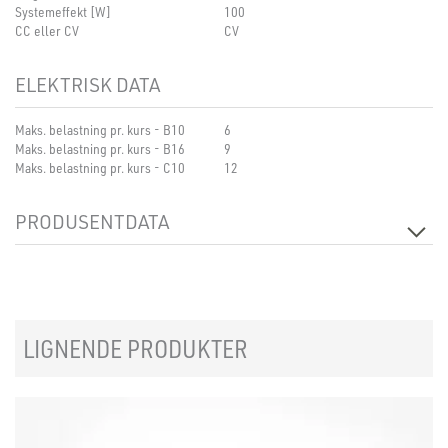
Systemeffekt [W]
100
CC eller CV
CV
ELEKTRISK DATA
Maks. belastning pr. kurs - B10
6
Maks. belastning pr. kurs - B16
9
Maks. belastning pr. kurs - C10
12
PRODUSENTDATA
Produsentens beskrivelse
Driver LC 100W 24V bDW SC PRE2
LIGNENDE PRODUKTER