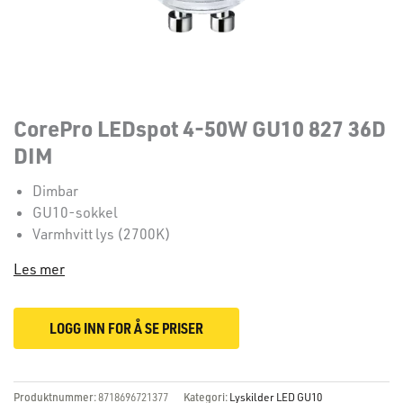
CorePro LEDspot 4-50W GU10 827 36D
DIM
Dimbar
GU10-sokkel
Varmhvitt lys (2700K)
Les mer
LOGG INN FOR Å SE PRISER
Produktnummer:
8718696721377
Kategori:
Lyskilder LED GU10