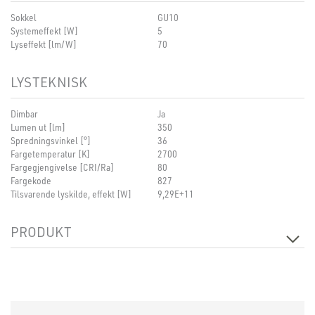
Sokkel
GU10
Systemeffekt [W]
5
Lyseffekt [lm/W]
70
LYSTEKNISK
Dimbar
Ja
Lumen ut [lm]
350
Spredningsvinkel [°]
36
Fargetemperatur [K]
2700
Fargegjengivelse [CRI/Ra]
80
Fargekode
827
Tilsvarende lyskilde, effekt [W]
9,29E+11
PRODUKT
Lengde [mm]
50
Bredde [mm]
53