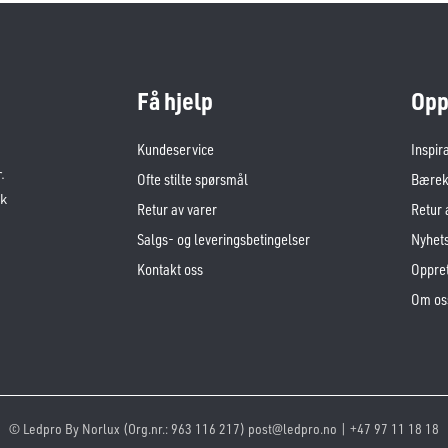
Få hjelp
Opp
Kundeservice
Inspir
.
Ofte stilte spørsmål
Bærekr
sk
Retur av varer
Retur 
Salgs- og leveringsbetingelser
Nyhet
Kontakt oss
Oppret
Om os
© Ledpro By Norlux (Org.nr.: 963 116 217) post@ledpro.no | +47 97 11 18 18