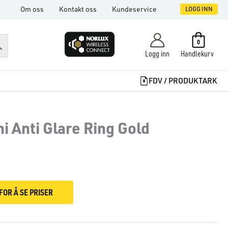
Om oss
Kontakt oss
Kundeservice
LOGG INN
0
Logg inn
Handlekurv
FDV / PRODUKTARK
ni Anti Glare Ring Gold
FOR Å SE PRISER