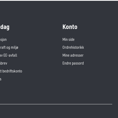
dag
Konto
asjon
Min side
aft og miljø
Ordrehistorikk
av EE-avfall
Mine adresser
sbrev
Endre passord
t bedriftskonto
s