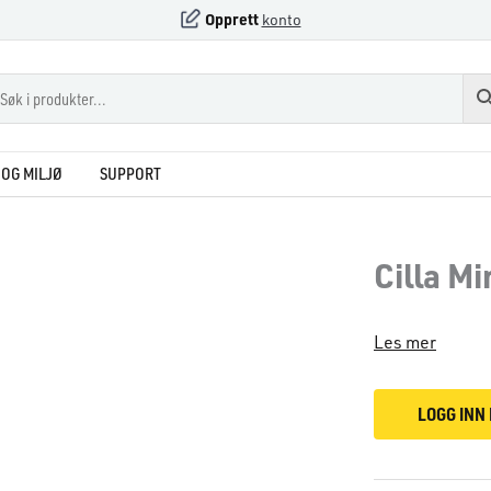
Opprett
konto
OG MILJØ
SUPPORT
Cilla Mi
Les mer
LOGG INN 