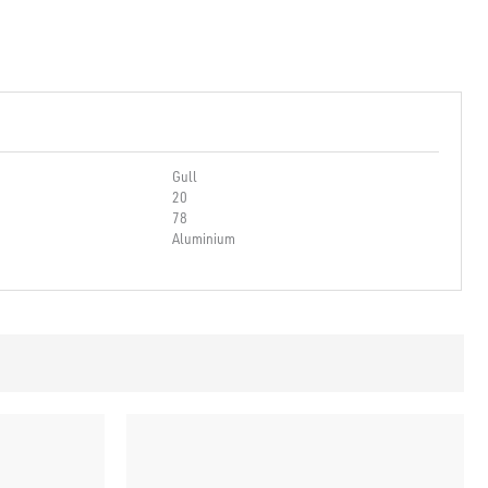
Gull
20
78
Aluminium