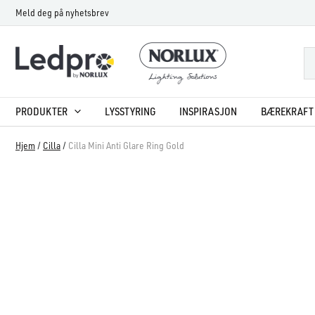
Hopp
Meld deg på nyhetsbrev
rett
til
innholdet
PRODUKTER
LYSSTYRING
INSPIRASJON
BÆREKRAFT 
Hjem
/
Cilla
/
Cilla Mini Anti Glare Ring Gold