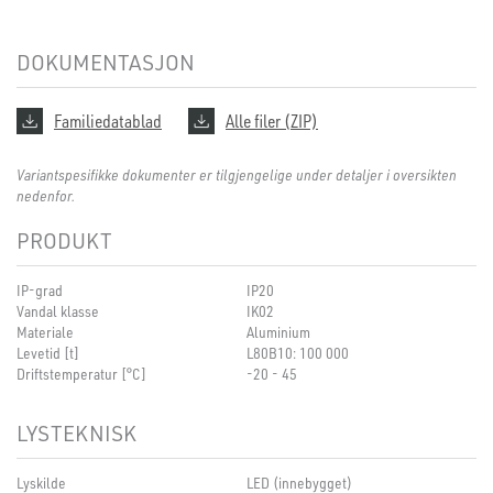
DOKUMENTASJON
Familiedatablad
Alle filer (ZIP)
Variantspesifikke dokumenter er tilgjengelige under detaljer i oversikten
nedenfor.
PRODUKT
IP-grad
IP20
Vandal klasse
IK02
Materiale
Aluminium
Levetid [t]
L80B10: 100 000
Driftstemperatur [°C]
-20 - 45
LYSTEKNISK
Lyskilde
LED (innebygget)