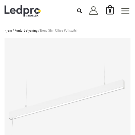
Hopp
0
rett
til
innholdet
Hjem
/
Kontorbelysning
/
Benu Slim Office Pullswitch