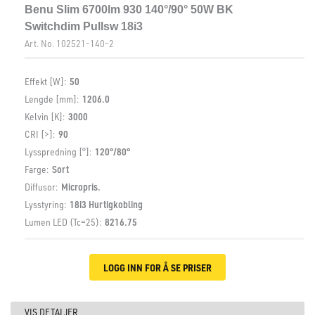
Benu Slim 6700lm 930 140°/90° 50W BK
Switchdim Pullsw 18i3
Art. No.
102521-140-2
Effekt [W]:
50
Lengde [mm]:
1206.0
Kelvin [K]:
3000
CRI [>]:
90
Lysspredning [°]:
120°/80°
Farge:
Sort
Diffusor:
Micropris.
Lysstyring:
18i3 Hurtigkobling
Lumen LED (Tc=25):
8216.75
LOGG INN FOR Å SE PRISER
VIS DETALJER