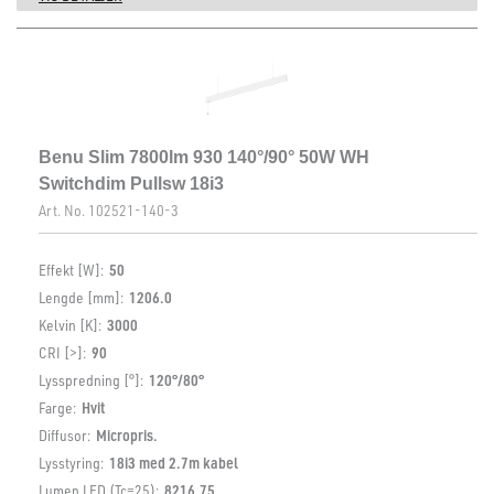
Benu Slim 7800lm 930 140°/90° 50W WH
Switchdim Pullsw 18i3
Art. No.
102521-140-3
Effekt [W]:
50
Lengde [mm]:
1206.0
Kelvin [K]:
3000
CRI [>]:
90
Lysspredning [°]:
120°/80°
Farge:
Hvit
Diffusor:
Micropris.
Lysstyring:
18i3 med 2.7m kabel
Lumen LED (Tc=25):
8216.75