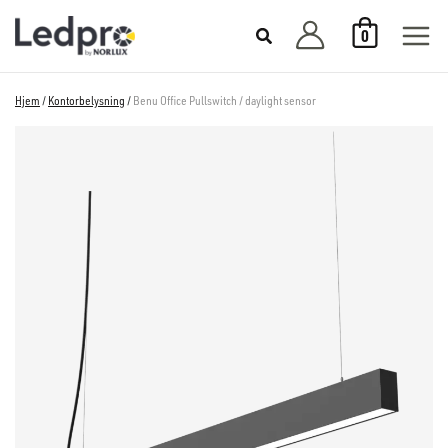
Hopp
0
rett
til
innholdet
Hjem
/
Kontorbelysning
/
Benu Office Pullswitch / daylight sensor