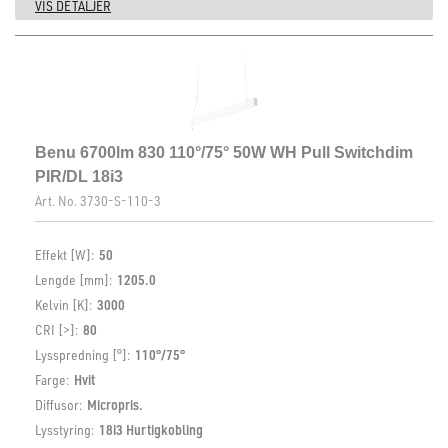
VIS DETALJER
Benu 6700lm 830 110°/75° 50W WH Pull Switchdim
PIR/DL 18i3
Art. No.
3730-S-110-3
Effekt [W]:
50
Lengde [mm]:
1205.0
Kelvin [K]:
3000
CRI [>]:
80
Lysspredning [°]:
110°/75°
Farge:
Hvit
Diffusor:
Micropris.
Lysstyring:
18i3 Hurtigkobling