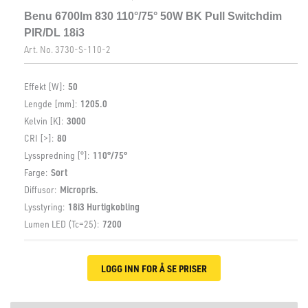
Benu 6700lm 830 110°/75° 50W BK Pull Switchdim
PIR/DL 18i3
Art. No.
3730-S-110-2
Effekt [W]:
50
Lengde [mm]:
1205.0
Kelvin [K]:
3000
CRI [>]:
80
Lysspredning [°]:
110°/75°
Farge:
Sort
Diffusor:
Micropris.
Lysstyring:
18i3 Hurtigkobling
Lumen LED (Tc=25):
7200
LOGG INN FOR Å SE PRISER