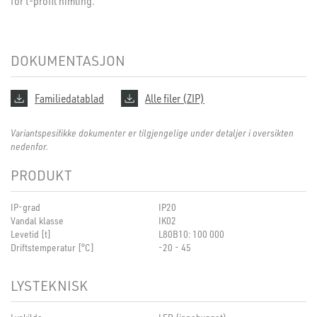
for t-profil himling.
DOKUMENTASJON
Familiedatablad
Alle filer (ZIP)
Variantspesifikke dokumenter er tilgjengelige under detaljer i oversikten
nedenfor.
PRODUKT
IP-grad
IP20
Vandal klasse
IK02
Levetid [t]
L80B10: 100 000
Driftstemperatur [°C]
-20 - 45
LYSTEKNISK