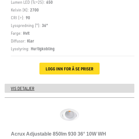
Lumen LED (Tc=25):
650
Kelvin [K]:
2700
CRI [>]:
90
Lysspredning [°]:
36°
Farge:
Hvit
Diffusor:
Klar
Lysstyring:
Hurtigkobling
LOGG INN FOR Å SE PRISER
VIS DETALJER
Acrux Adjustable 850lm 930 36° 10W WH