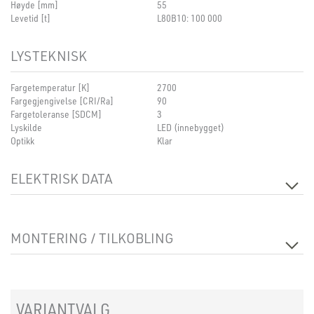
Høyde [mm]
55
Levetid [t]
L80B10: 100 000
LYSTEKNISK
Fargetemperatur [K]
2700
Fargegjengivelse [CRI/Ra]
90
Fargetoleranse [SDCM]
3
Lyskilde
LED (innebygget)
Optikk
Klar
ELEKTRISK DATA
Dimmetype
Faseavsnitt
Spenning [V]
230V 50Hz
MONTERING / TILKOBLING
Isolasjonsklasse
2
Sokkel
N/A
Systemeffekt [W]
10
Tilkobling
Hurtigkobling
Lyseffekt [lm/W]
61
Utsparing [mm]
Ø82-Ø88
Strøm LED [mA]
230
Montering
Innfelt, Tak
Spenning ut, min. [V]
32
VARIANTVALG