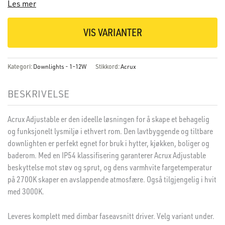
Les mer
VIS VARIANTER
Kategori:
Downlights - 1–12W
Stikkord:
Acrux
BESKRIVELSE
Acrux Adjustable er den ideelle løsningen for å skape et behagelig
og funksjonelt lysmiljø i ethvert rom. Den lavtbyggende og tiltbare
downlighten er perfekt egnet for bruk i hytter, kjøkken, boliger og
baderom. Med en IP54 klassifisering garanterer Acrux Adjustable
beskyttelse mot støv og sprut, og dens varmhvite fargetemperatur
på 2700K skaper en avslappende atmosfære. Også tilgjengelig i hvit
med 3000K.
Leveres komplett med dimbar faseavsnitt driver. Velg variant under.