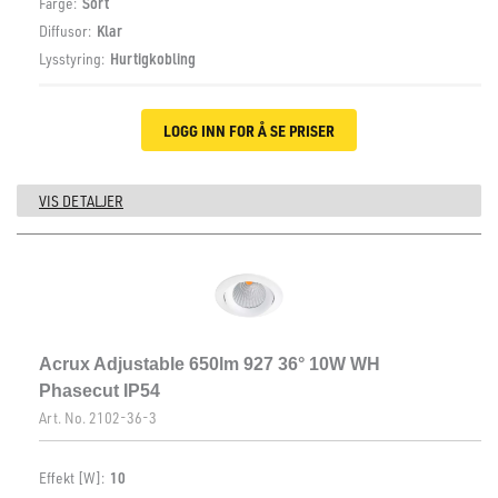
Farge:
Sort
Diffusor:
Klar
Lysstyring:
Hurtigkobling
LOGG INN FOR Å SE PRISER
VIS DETALJER
Acrux Adjustable 650lm 927 36° 10W WH
Phasecut IP54
Art. No.
2102-36-3
Effekt [W]:
10