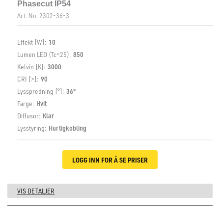
Phasecut IP54
Art. No.
2302-36-3
Effekt [W]:
10
Lumen LED (Tc=25):
850
Kelvin [K]:
3000
CRI [>]:
90
Lysspredning [°]:
36°
Farge:
Hvit
Diffusor:
Klar
Lysstyring:
Hurtigkobling
LOGG INN FOR Å SE PRISER
VIS DETALJER