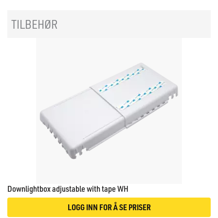
TILBEHØR
Downlightbox adjustable with tape WH
LOGG INN FOR Å SE PRISER