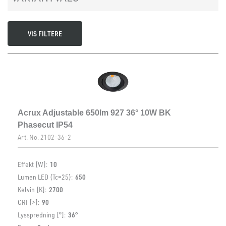
Spenning ut, maks. [V]
38
VIS FILTERE
Acrux Adjustable 650lm 927 36° 10W BK
Phasecut IP54
Art. No.
2102-36-2
Effekt [W]:
10
Lumen LED (Tc=25):
650
Kelvin [K]:
2700
CRI [>]:
90
Lysspredning [°]:
36°