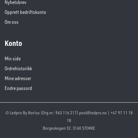
Nyhetsbrev
Opprett bedriftskonto
Om oss
Konto
Min side
Ordrehistorikk
Mine adresser
Endre passord
© Ledpro By Norlux (Org.nr.: 963 116 217) post@ledpro.no | +47 97 11 18
18
Borgeskogen 32. 3160 STOKKE