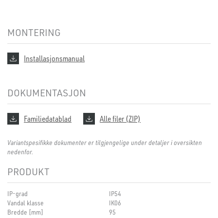
MONTERING
Installasjonsmanual
DOKUMENTASJON
Familiedatablad
Alle filer (ZIP)
Variantspesifikke dokumenter er tilgjengelige under detaljer i oversikten
nedenfor.
PRODUKT
IP-grad
IP54
Vandal klasse
IK06
Bredde [mm]
95