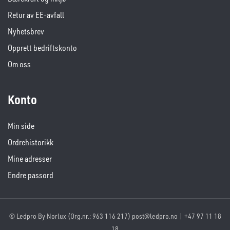
Retur av EE-avfall
Nyhetsbrev
Opprett bedriftskonto
Om oss
Konto
Min side
Ordrehistorikk
Mine adresser
Endre passord
© Ledpro By Norlux (Org.nr.: 963 116 217) post@ledpro.no | +47 97 11 18
18