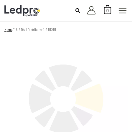
Hopp
0
rett
til
innholdet
Hjem
/
18i5 DALI Distributor 1:2 BK/BL