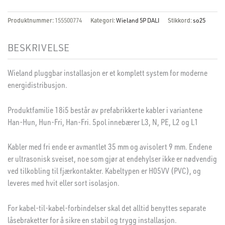
Produktnummer:
155500774
Kategori:
Wieland 5P DALI
Stikkord:
so25
BESKRIVELSE
Wieland pluggbar installasjon er et komplett system for moderne
energidistribusjon.
Produktfamilie 18i5 består av prefabrikkerte kabler i variantene
Han-Hun, Hun-Fri, Han-Fri. 5pol innebærer L3, N, PE, L2 og L1
Kabler med fri ende er avmantlet 35 mm og avisolert 9 mm. Endene
er ultrasonisk sveiset, noe som gjør at endehylser ikke er nødvendig
ved tilkobling til fjærkontakter. Kabeltypen er H05VV (PVC), og
leveres med hvit eller sort isolasjon.
For kabel-til-kabel-forbindelser skal det alltid benyttes separate
låsebraketter for å sikre en stabil og trygg installasjon.