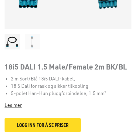
18i5 DALI 1.5 Male/Female 2m BK/BL
2 m Sort/Blå 18i5 DALI-kabel,
18i5 Dali for rask og sikker tilkobling
5-polet Han-Hun pluggforbindelse, 1,5 mm²
Les mer
LOGG INN FOR Å SE PRISER