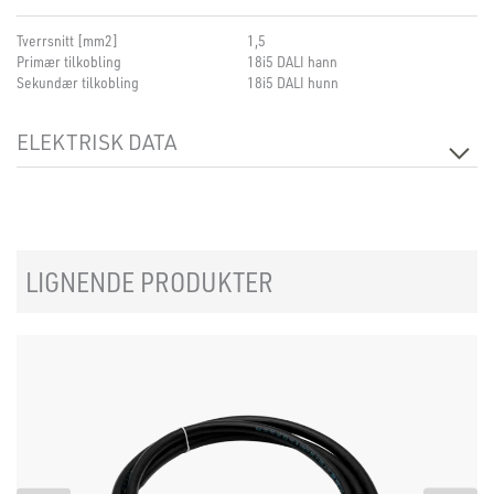
Tverrsnitt [mm2]
1,5
Primær tilkobling
18i5 DALI hann
Sekundær tilkobling
18i5 DALI hunn
ELEKTRISK DATA
Spenning [V]
230V 50Hz
Isolasjonsklasse
1
LIGNENDE PRODUKTER