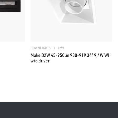
DOWNLIGHTS - 1–12W
Make D2W 45-950lm 930-919 34° 9,4W WH
w/o driver