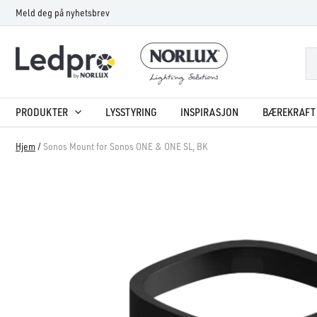
Hopp
Meld deg på nyhetsbrev
rett
til
innholdet
PRODUKTER
LYSSTYRING
INSPIRASJON
BÆREKRAFT 
Hjem
/
Sonos Mount for Sonos ONE & ONE SL, BK