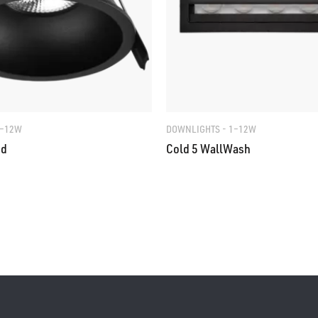
1–12W
DOWNLIGHTS - 1–12W
ed
Cold 5 WallWash