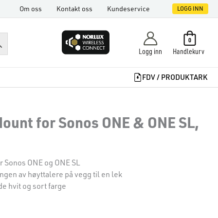
Om oss
Kontakt oss
Kundeservice
LOGG INN
0
Logg inn
Handlekurv
FDV / PRODUKTARK
ount for Sonos ONE & ONE SL,
or Sonos ONE og ONE SL
ngen av høyttalere på vegg til en lek
e hvit og sort farge