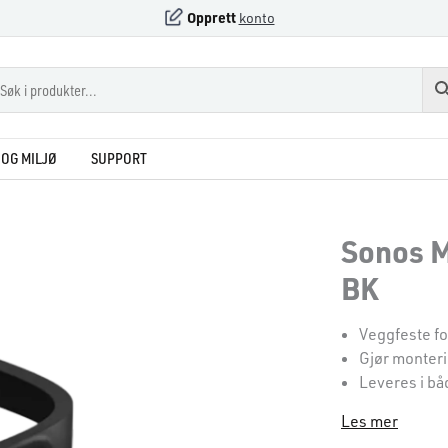
Opprett
konto
OG MILJØ
SUPPORT
Sonos M
BK
Veggfeste f
Gjør monteri
Leveres i båd
Les mer