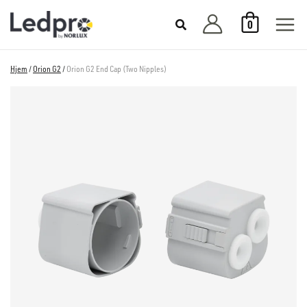
Hopp
0
rett
til
innholdet
Hjem
/
Orion G2
/
Orion G2 End Cap (Two Nipples)