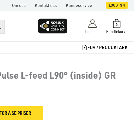
Om oss
Kontakt oss
Kundeservice
LOGG INN
0
Logg inn
Handlekurv
FDV / PRODUKTARK
Pulse L-feed L90° (inside) GR
FOR Å SE PRISER