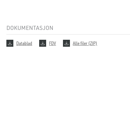
DOKUMENTASJON
Datablad
FDV
Alle filer (ZIP)