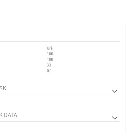
Grå
100
100
33
0.1
SK
Ja
K DATA
400V 50Hz