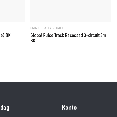
SKINNER 3-FASE DALI
de) BK
Global Pulse Track Recessed 3-circuit 3m
BK
dag
Konto