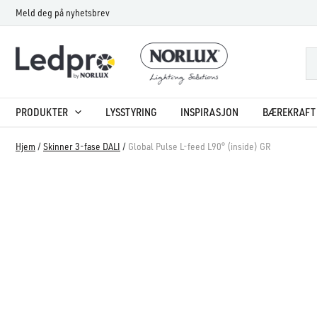
Hopp
Meld deg på nyhetsbrev
rett
til
innholdet
PRODUKTER
LYSSTYRING
INSPIRASJON
BÆREKRAFT 
Hjem
/
Skinner 3-fase DALI
/
Global Pulse L-feed L90° (inside) GR