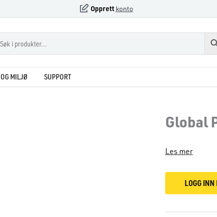
Opprett
konto
OG MILJØ
SUPPORT
Global 
Les mer
LOGG INN 