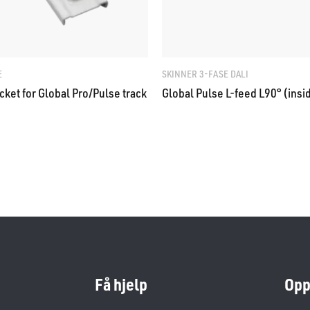
E
SKINNER 3-FASE DALI
cket for Global Pro/Pulse track
Global Pulse L-feed L90° (insi
Få hjelp
Opp