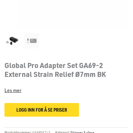
Global Pro Adapter Set GA69-2
External Strain Relief Ø7mm BK
Les mer
LOGG INN FOR Å SE PRISER
Produktnummer:
GA69SET-2
Kategori:
Skinner 3 -fase