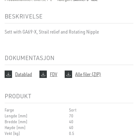
BESKRIVELSE
Sett with GA69-X, Strail relief and Rotating Nipple
DOKUMENTASJON
Datablad
FDV
Alle filer (ZIP)
PRODUKT
Farge
Sort
Lengde [mm]
70
Bredde [mm]
40
Høyde [mm]
40
Vekt [kg]
0.5