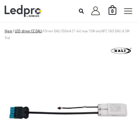
Hopp
0
rett
til
innholdet
Hjem
/
LED-driver CC DALI
/
Driver DALI 350mA (7-44) max 15W o4a NFC 18i5 DALI & SM
Trid