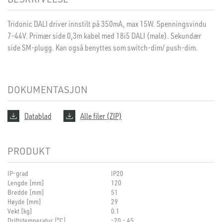
Tridonic DALI driver innstilt på 350mA, max 15W. Spenningsvindu
7-44V. Primær side 0,3m kabel med 18i5 DALI (male). Sekundær
side SM-plugg. Kan også benyttes som switch-dim/ push-dim.
DOKUMENTASJON
Datablad
Alle filer (ZIP)
PRODUKT
IP-grad
IP20
Lengde [mm]
120
Bredde [mm]
51
Høyde [mm]
29
Vekt [kg]
0.1
Driftstemperatur [°C]
-20 - 45