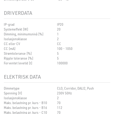
DRIVERDATA
IP-grad
IP20
Systemeffekt [W]
20
Dimming, minimumsnivå [%]
1
Isolasjonsklasse
2
CC eller CV
CC
CC [mA]
100 - 1050
Strømtoleranse [%]
5
Ripple toleranse [%]
5
Forventet levetid [t]
100000
ELEKTRISK DATA
Dimmetype
CLO, Corridor, DALI2, Push
Spenning [V]
230V 50Hz
Isolasjonsklasse
2
Maks. belastning pr. kurs - B10
70
Maks. belastning pr. kurs - B16
112
Maks. belastning pr. kurs - C10
70