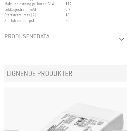
Maks. belastning pr. kurs - C16
112
Lekkasjestrøm [mA]
0.7
Startstrøm Imax [A]
10
Startstrøm tid [µs]
80
PRODUSENTDATA
Produsent
Tridonic
Produsentens beskrivelse
LC 20W 100-1050mA 44V o4a NF SR
EXC3
LIGNENDE PRODUKTER