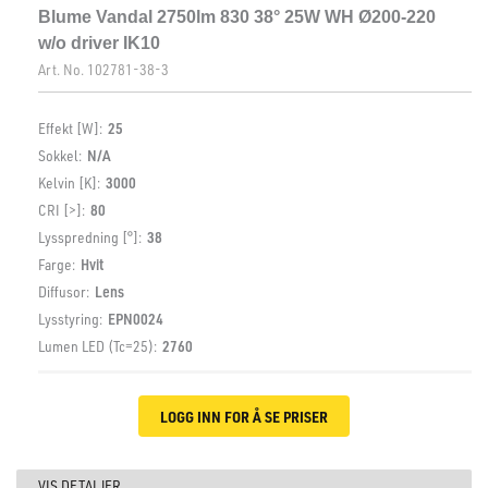
Blume Vandal 2750lm 830 38° 25W WH Ø200-220
w/o driver IK10
Art. No.
102781-38-3
Effekt [W]:
25
Sokkel:
N/A
Kelvin [K]:
3000
CRI [>]:
80
Lysspredning [°]:
38
Farge:
Hvit
Diffusor:
Lens
Lysstyring:
EPN0024
Lumen LED (Tc=25):
2760
LOGG INN FOR Å SE PRISER
VIS DETALJER