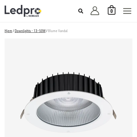
Hopp
0
rett
til
innholdet
Hjem
/
Downlights - 13–50W
/
Blume Vandal