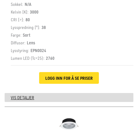
Sokkel:
N/A
Kelvin [K]:
3000
CRI [>]:
80
Lysspredning [°]:
38
Farge:
Sort
Diffusor:
Lens
Lysstyring:
EPN0024
Lumen LED (Tc=25):
2760
LOGG INN FOR Å SE PRISER
VIS DETALJER