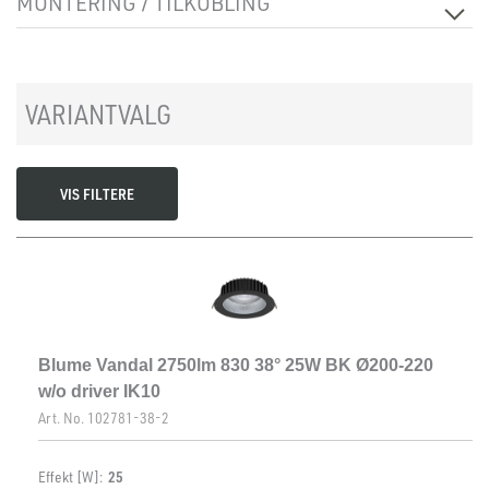
MONTERING / TILKOBLING
Isolasjonsklasse
2
Sokkel
N/A
Tilkobling
Depending on driver
Montering
Innfelt, Tak
VARIANTVALG
VIS FILTERE
Blume Vandal 2750lm 830 38° 25W BK Ø200-220
w/o driver IK10
Art. No.
102781-38-2
Effekt [W]:
25