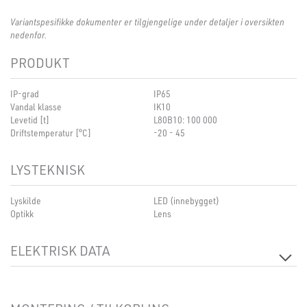
Variantspesifikke dokumenter er tilgjengelige under detaljer i oversikten
nedenfor.
PRODUKT
IP-grad
IP65
Vandal klasse
IK10
Levetid [t]
L80B10: 100 000
Driftstemperatur [°C]
-20 - 45
LYSTEKNISK
Lyskilde
LED (innebygget)
Optikk
Lens
ELEKTRISK DATA
Dimmetype
Avhengig av driver
Spenning [V]
230V 50Hz