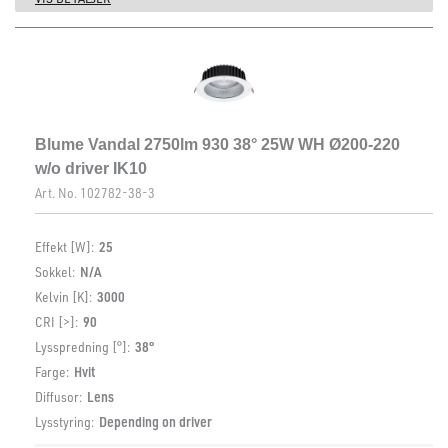
Blume Vandal 2750lm 930 38° 25W WH Ø200-220
w/o driver IK10
Art. No.
102782-38-3
Effekt [W]:
25
Sokkel:
N/A
Kelvin [K]:
3000
CRI [>]:
90
Lysspredning [°]:
38°
Farge:
Hvit
Diffusor:
Lens
Lysstyring:
Depending on driver