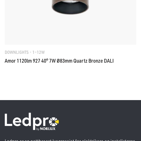
DOWNLIGHTS - 1–12W
Amor 1120lm 927 40° 7W Ø83mm Quartz Bronze DALI
Ledpro er en nettbasert lysgrossist for elektrikere og installatører.