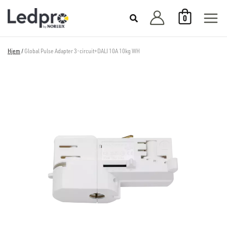
Hopp
0
rett
til
innholdet
Hjem
/
Global Pulse Adapter 3-circuit+DALI 10A 10kg WH