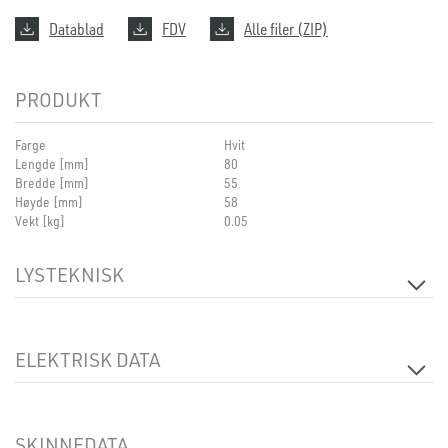
Datablad
FDV
Alle filer (ZIP)
PRODUKT
Farge
Hvit
Lengde [mm]
80
Bredde [mm]
55
Høyde [mm]
58
Vekt [kg]
0.05
LYSTEKNISK
Dimbar
Ja
ELEKTRISK DATA
Spenning [V]
230V 50Hz
SKINNEDATA